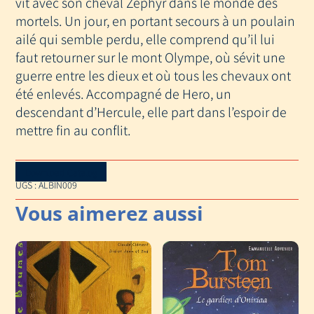
vit avec son cheval Zéphyr dans le monde des
OLYMPE
mortels. Un jour, en portant secours à un poulain
-
LA
ailé qui semble perdu, elle comprend qu’il lui
REVANCHE
faut retourner sur le mont Olympe, où sévit une
DE
guerre entre les dieux et où tous les chevaux ont
LA
été enlevés. Accompagné de Hero, un
NUIT
descendant d’Hercule, elle part dans l’espoir de
mettre fin au conflit.
Download Catalog
UGS :
ALBIN009