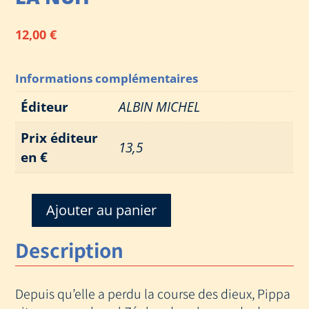
12,00
€
Informations complémentaires
Éditeur
ALBIN MICHEL
Prix éditeur
13,5
en €
Ajouter au panier
quantité
de
Description
ZEPHYR,
CHEVAL
DE
Depuis qu’elle a perdu la course des dieux, Pippa
L