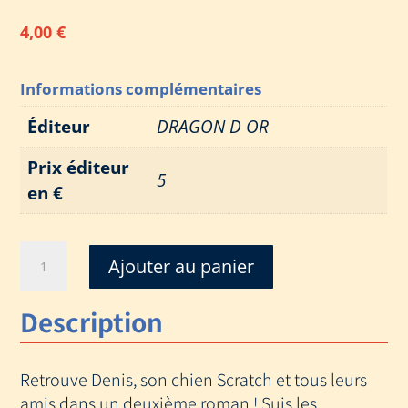
4,00
€
Informations complémentaires
Éditeur
DRAGON D OR
Prix éditeur
5
en €
quantité
Ajouter au panier
de
TARTE
Description
MÉMOIRE
(
DENIS
Retrouve Denis, son chien Scratch et tous leurs
ET
SCRATCH
amis dans un deuxième roman ! Suis les