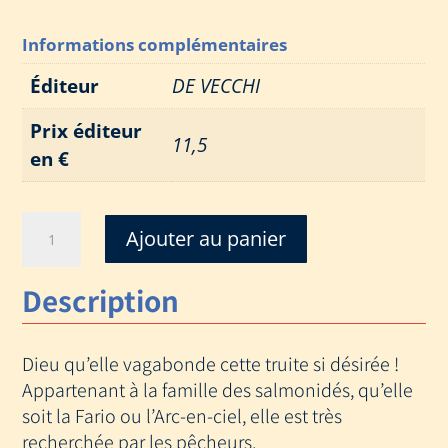
Informations complémentaires
Éditeur
DE VECCHI
Prix éditeur
11,5
en €
quantité
Ajouter au panier
de
PECHE
Description
A
LA
TRUITE
Dieu qu’elle vagabonde cette truite si désirée !
Appartenant à la famille des salmonidés, qu’elle
soit la Fario ou l’Arc-en-ciel, elle est très
recherchée par les pêcheurs.