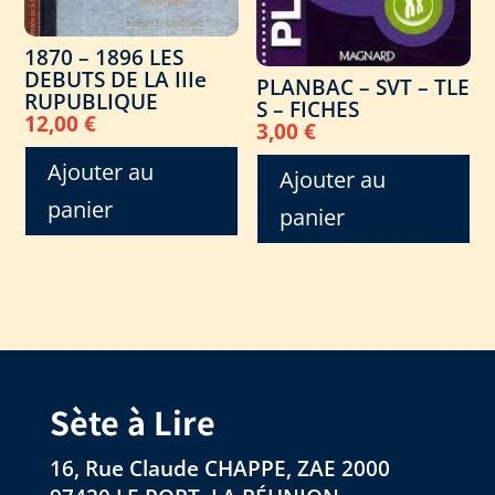
1870 – 1896 LES
DEBUTS DE LA IIIe
PLANBAC – SVT – TLE
RUPUBLIQUE
S – FICHES
12,00
€
3,00
€
Ajouter au
Ajouter au
panier
panier
Sète à Lire
16, Rue Claude CHAPPE, ZAE 2000