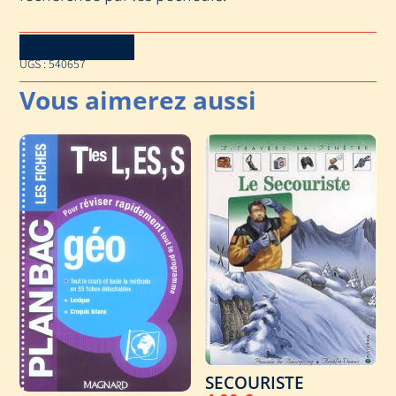
Download Catalog
UGS :
540657
SECOURISTE