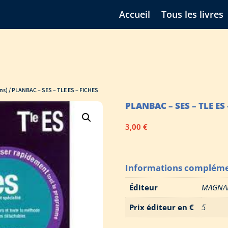
Accueil
Tous les livres
ns)
/ PLANBAC – SES – TLE ES – FICHES
PLANBAC – SES – TLE ES 
3,00
€
Informations compléme
Éditeur
MAGNA
Prix éditeur en €
5