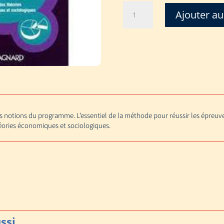
quantité
Ajouter au
de
PLANBAC
-
SES
-
TLE
ES
-
FICHES
es notions du programme. L’essentiel de la méthode pour réussir les épreuv
éories économiques et sociologiques.