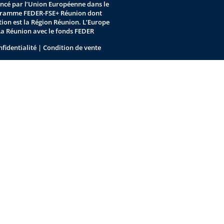
nancé par l’Union Européenne dans le
gramme FEDER-FSE+ Réunion dont
stion est la Région Réunion. L’Europe
La Réunion avec le fonds FEDER
nfidentialité
|
Condition de vente