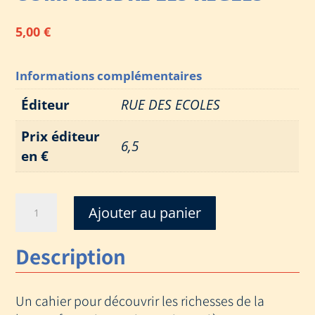
5,00
€
Informations complémentaires
Éditeur
RUE DES ECOLES
Prix éditeur
6,5
en €
quantité
Ajouter au panier
de
MON
Description
CAHIER
DE
FRANCAIS
Un cahier pour découvrir les richesses de la
CM1
-