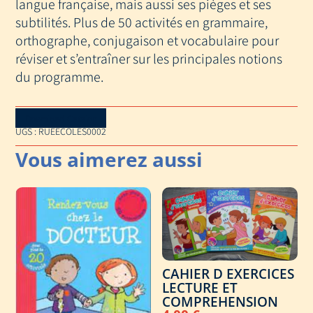
langue française, mais aussi ses pièges et ses
APPRENDRE
subtilités. Plus de 50 activités en grammaire,
ET
orthographe, conjugaison et vocabulaire pour
COMPRENDRE
réviser et s’entraîner sur les principales notions
LES
du programme.
REGLES
Download Catalog
UGS :
RUEECOLES0002
CAHIER D EXERCICES
LECTURE ET
COMPREHENSION