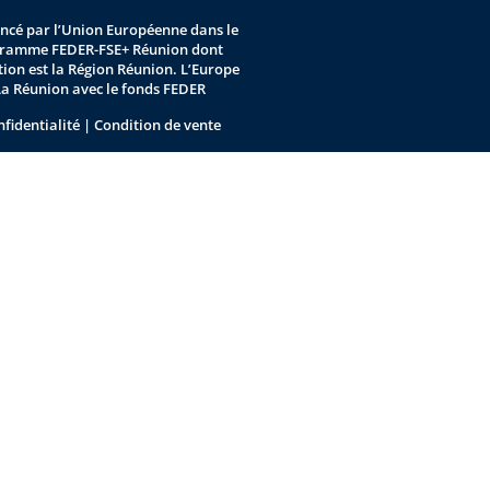
nancé par l’Union Européenne dans le
gramme FEDER-FSE+ Réunion dont
stion est la Région Réunion. L’Europe
La Réunion avec le fonds FEDER
nfidentialité
|
Condition de vente