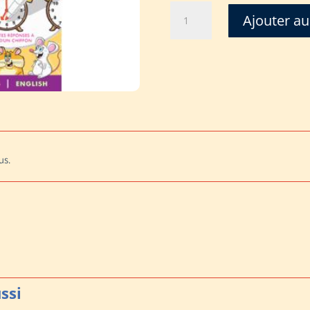
quantité
Ajouter au
de
JE
SAIS
LIRE
L'HEURE
-
LES
P'TIOTS
DIABOLOS
us.