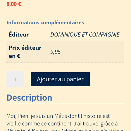
8,00
€
Informations complémentaires
Éditeur
DOMINIQUE ET COMPAGNIE
Prix éditeur
9,95
en €
quantité
Ajouter au panier
de
MIGUETSH
Description
!
Moi, Pien, je suis un Métis dont l’histoire est
vieille comme ce continent. J’ai trouvé, grâce à
Wawaté, à Kokum, aux Arbres, et à bien d’autres à