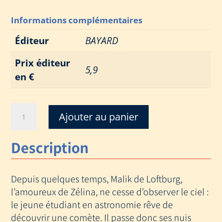
Informations complémentaires
Éditeur
BAYARD
Prix éditeur
5,9
en €
quantité
Ajouter au panier
de
COMETE
Description
DE
MALIK
-
Depuis quelques temps, Malik de Loftburg,
PRINCESSE
ZELINA
l’amoureux de Zélina, ne cesse d’observer le ciel :
le jeune étudiant en astronomie rêve de
découvrir une comète. Il passe donc ses nuis