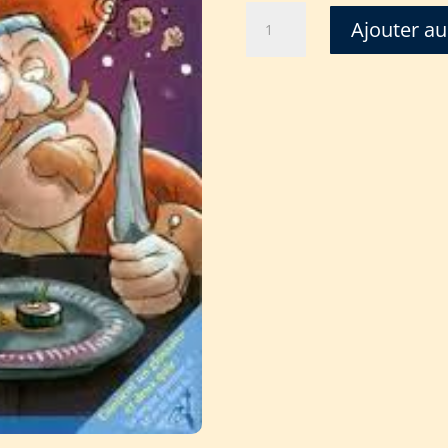
quantité
Ajouter au
de
M'AS
TU
LU
-
TERRIBLE
FAIM
DE
SAFRAN