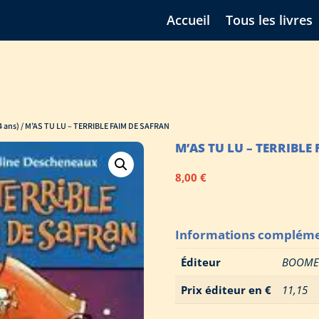
Accueil
Tous les livres
 ans)
/ M’AS TU LU – TERRIBLE FAIM DE SAFRAN
M’AS TU LU – TERRIBLE
8,00
€
Informations compléme
Éditeur
BOOME
Prix éditeur en €
11,15