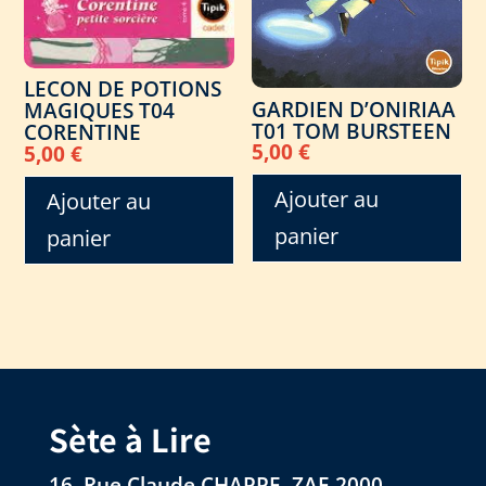
LECON DE POTIONS
GARDIEN D’ONIRIAA
MAGIQUES T04
T01 TOM BURSTEEN
CORENTINE
5,00
€
5,00
€
Ajouter au
Ajouter au
panier
panier
Sète à Lire
16, Rue Claude CHAPPE, ZAE 2000