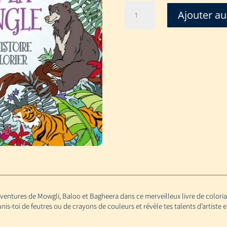
quantité
Ajouter au
de
LIVRE
DE
LA
JUNGLE
-
HISTOIRE
A
COLORIER
entures de Mowgli, Baloo et Bagheera dans ce merveilleux livre de coloriag
is-toi de feutres ou de crayons de couleurs et révèle tes talents d’artiste 