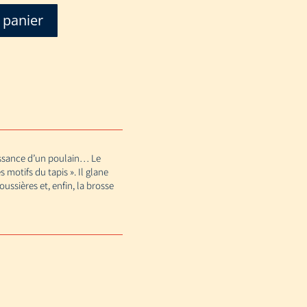
 panier
aissance d’un poulain… Le
 motifs du tapis ». Il glane
ussières et, enfin, la brosse