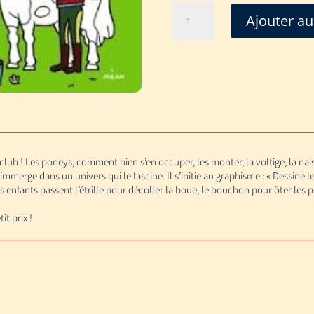
quantité
Ajouter au
de
AU
PONEY
CLUB
COLORIAGE
-club ! Les poneys, comment bien s’en occuper, les monter, la voltige, la n
immerge dans un univers qui le fascine. Il s’initie au graphisme : « Dessine les
s enfants passent l’étrille pour décoller la boue, le bouchon pour ôter les po
t prix !