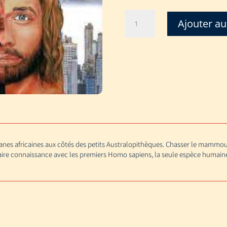
quantité
Ajouter au
de
HOMME
-
DES
PREMIERS
PAS
À
L'EXPLORATION
DE
L'ESPACE
anes africaines aux côtés des petits Australopithèques. Chasser le mammou
ire connaissance avec les premiers Homo sapiens, la seule espèce humaine 