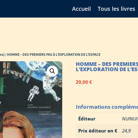
Accueil
Tous les livres
ns)
/ HOMME – DES PREMIERS PAS À L’EXPLORATION DE L’ESPACE
HOMME – DES PREMIERS
L’EXPLORATION DE L’E
20,00
€
Informations compléme
Éditeur
NUINUI
Prix éditeur en €
24,9