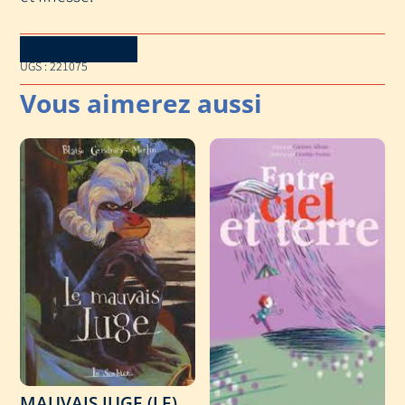
Download Catalog
UGS :
221075
MAUVAIS JUGE (LE)