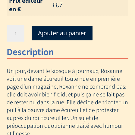
Prix éditeur
11,7
en €
quantité
Ajouter au panier
de
DIS
Description
MOI
POURQUOI
LA
Un jour, devant le kiosque à journaux, Roxanne
DAME
EST
voit une dame écureuil toute nue en première
TOUTE
page d’un magazine, Roxanne ne comprend pas:
NUE
elle doit avoir bien froid, et puis ça ne se fait pas
(talents
de rester nu dans la rue. Elle décide de tricoter un
ha
pull à la pauvre dame écureuil et de protester
auprès du roi Ecureuil Ier. Un sujet de
préoccupation quotidienne traité avec humour
et finesse.