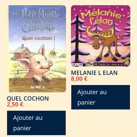
MELANIE L ELAN
8,00
€
Ajouter au
QUEL COCHON
panier
2,50
€
Ajouter au
panier