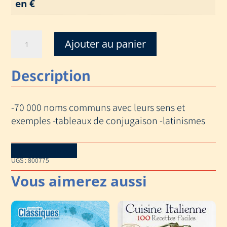
en €
quantité
Ajouter au panier
de
DICTIONNAIRE
Description
DE
FRANCAIS
AUZOU
-70 000 noms communs avec leurs sens et
(POCHE)
exemples -tableaux de conjugaison -latinismes
Download Catalog
UGS :
800775