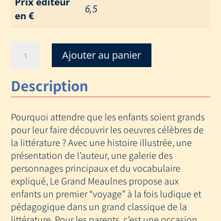
Prix éditeur
6,5
en €
quantité
Ajouter au panier
de
DESTINATION
Description
CLASSIQUE-
LE
GRAND
Pourquoi attendre que les enfants soient grands
MEAULNES
pour leur faire découvrir les oeuvres célèbres de
la littérature ? Avec une histoire illustrée, une
présentation de l’auteur, une galerie des
personnages principaux et du vocabulaire
expliqué, Le Grand Meaulnes propose aux
enfants un premier “voyage” à la fois ludique et
pédagogique dans un grand classique de la
littérature. Pour les parents, c’est une occasion