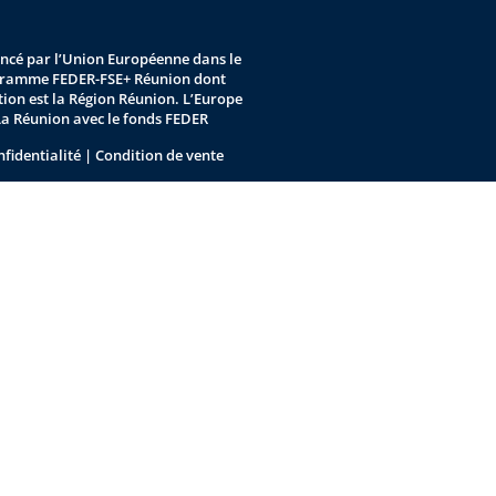
nancé par l’Union Européenne dans le
gramme FEDER-FSE+ Réunion dont
stion est la Région Réunion. L’Europe
La Réunion avec le fonds FEDER
nfidentialité
|
Condition de vente