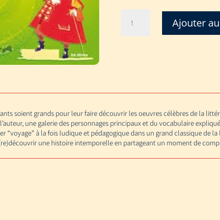
quantité
Ajouter au
de
DESTINATION
CLASSIQUE-
LE
BOURGEOIS
GENTILHOMME
nts soient grands pour leur faire découvrir les oeuvres célèbres de la litté
e l’auteur, une galerie des personnages principaux et du vocabulaire expli
 “voyage” à la fois ludique et pédagogique dans un grand classique de la li
(re)découvrir une histoire intemporelle en partageant un moment de compl