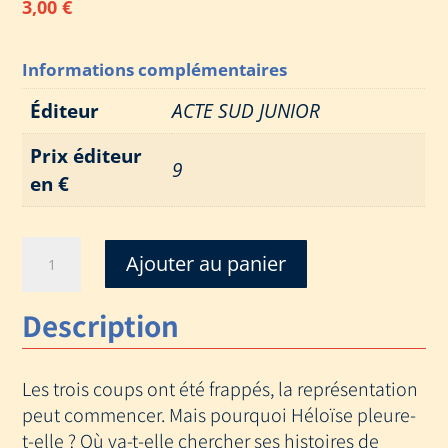
3,00
€
Informations complémentaires
Éditeur
ACTE SUD JUNIOR
Prix éditeur
9
en €
quantité
Ajouter au panier
de
COUP
Description
DE
THEATRE
Les trois coups ont été frappés, la représentation
peut commencer. Mais pourquoi Héloïse pleure-
t-elle ? Où va-t-elle chercher ses histoires de