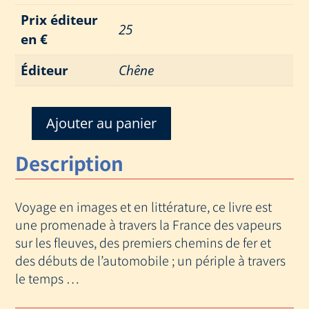
Prix éditeur
25
en €
Éditeur
Chêne
Ajouter au panier
quantité
de
Description
VOYAGES
EN
FRANCE
Voyage en images et en littérature, ce livre est
une promenade à travers la France des vapeurs
sur les fleuves, des premiers chemins de fer et
des débuts de l’automobile ; un périple à travers
le temps …