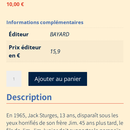
10,00
€
Informations complémentaires
Éditeur
BAYARD
Prix éditeur
15,9
en €
quantité
Ajouter au panier
de
TROLLHUNTERS
Description
En 1965, Jack Sturges, 13 ans, disparaît sous les
yeux horrifiés de son frère Jim. 45 ans plus tard, le
fils de Jim, Jim Junior doit supporter la paranoïa