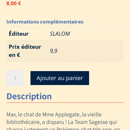
8,00
€
Informations complémentaires
Éditeur
SLALOM
Prix éditeur
9,9
en €
quantité
Ajouter au panier
de
SUR
Description
LES
TRACE
DE
Max, le chat de Mme Applegate, la vieille
MIAOUSS
bibliothécaire, a disparu ! La Team Sagesse qui
chasse justement un Pokémon-chat très rare, en