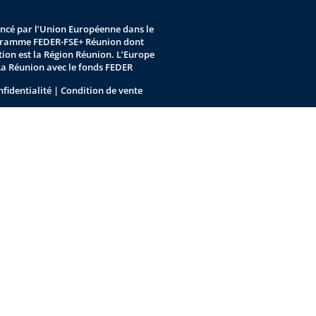
nancé par l’Union Européenne dans le
gramme FEDER-FSE+ Réunion dont
stion est la Région Réunion. L’Europe
La Réunion avec le fonds FEDER
nfidentialité
|
Condition de vente