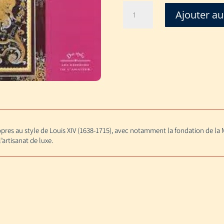
quantité
Ajouter au
de
STYLE
LOUIS
XIV
pres au style de Louis XIV (1638-1715), avec notamment la fondation de la
artisanat de luxe.