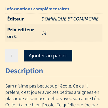
Informations complémentaires
Éditeur
DOMINIQUE ET COMPAGNIE
Prix éditeur
14
en €
quantité
Ajouter au panier
de
SAM
Description
APPREND
A
AIMER
Sam n’aime pas beaucoup l’école. Ce qu’il
L
ECOLE
préfère, c’est jouer avec ses petites araignées en
plastique et s’amuser dehors avec son amie Léa.
Celle-ci aime bien l’école. Ce qu’elle préfère par-