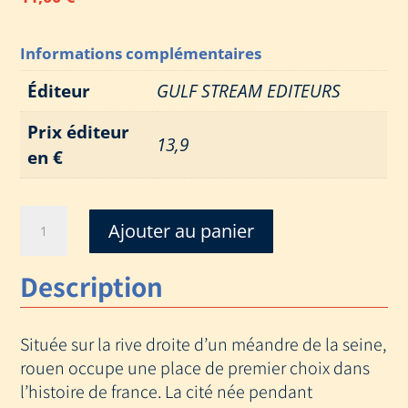
Informations complémentaires
Éditeur
GULF STREAM EDITEURS
Prix éditeur
13,9
en €
quantité
Ajouter au panier
de
ROUEN,
Description
L
HISTOIRE
D'UN
Située sur la rive droite d’un méandre de la seine,
PORT
rouen occupe une place de premier choix dans
l’histoire de france. La cité née pendant