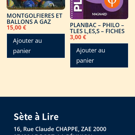
MONTGOLFIERES ET
BALLONS A GAZ
PLANBAC – PHILO –
15,00
€
TLES L,ES,S – FICHES
3,00
€
Ajouter au
Ajouter au
panier
panier
Sète à Lire
16, Rue Claude CHAPPE, ZAE 2000