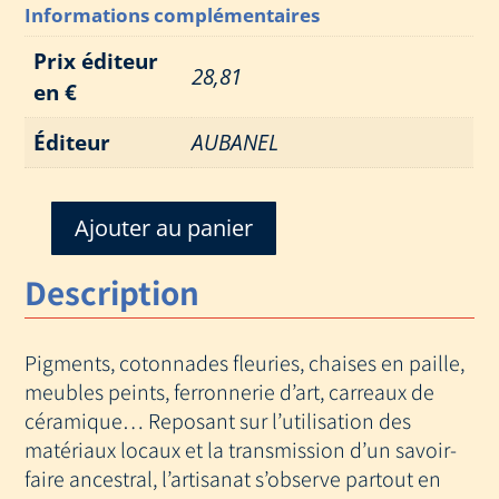
Informations complémentaires
Prix éditeur
28,81
en €
Éditeur
AUBANEL
Ajouter au panier
quantité
de
Description
PROVENCE
ART
DE
Pigments, cotonnades fleuries, chaises en paille,
VIVRE
meubles peints, ferronnerie d’art, carreaux de
ET
céramique… Reposant sur l’utilisation des
ARTISANAT
matériaux locaux et la transmission d’un savoir-
faire ancestral, l’artisanat s’observe partout en