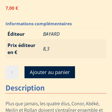
7,00
€
Informations complémentaires
Éditeur
BAYARD
Prix éditeur
8,3
en €
quantité
Ajouter au panier
de
PRISONNIERS
Description
(ANIMAL
TATOO)
Plus que jamais, les quatre élus, Conor, Abéké,
Meilin et Rollan doivent s’entraîner ensemble et