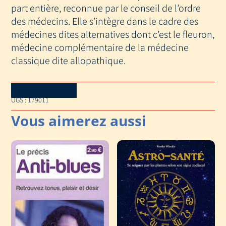
DES
part entière, reconnue par le conseil de l’ordre
MEDECINES
des médecins. Elle s’intègre dans le cadre des
AL
médecines dites alternatives dont c’est le fleuron,
médecine complémentaire de la médecine
classique dite allopathique.
Download Catalog
UGS :
179011