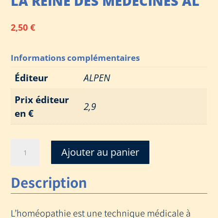
LA REINE DES MEDECINES AL
2,50
€
Informations complémentaires
Éditeur
ALPEN
Prix éditeur
2,9
en €
quantité
Ajouter au panier
de
PRECIS
Description
DE
L'HOMEOPATHIE
LA
L’homéopathie est une technique médicale à
REINE