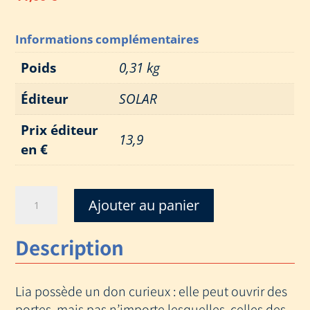
Informations complémentaires
Poids
0,31 kg
Éditeur
SOLAR
Prix éditeur
13,9
en €
quantité
Ajouter au panier
de
PORTES
Description
DE
LIA
-
Lia possède un don curieux : elle peut ouvrir des
ESCAPE
GAME
portes, mais pas n’importe lesquelles, celles des