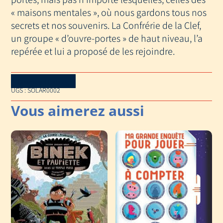
JUNIOR
« maisons mentales », où nous gardons tous nos
secrets et nos souvenirs. La Confrérie de la Clef,
un groupe « d’ouvre-portes » de haut niveau, l’a
repérée et lui a proposé de les rejoindre.
Download Catalog
UGS :
SOLAR0002