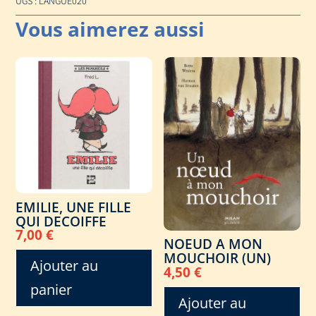
UGS :
LANGUE020
EMILIE, UNE FILLE
QUI DECOIFFE
7,00
€
NOEUD A MON
MOUCHOIR (UN)
Ajouter au
4,50
€
panier
Ajouter au