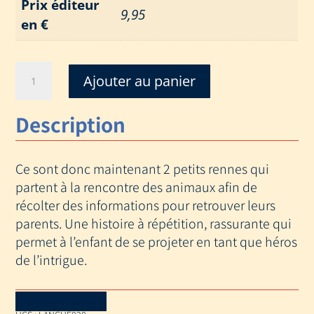
Prix éditeur
9,95
en €
quantité
Ajouter au panier
de
PETIT
Description
RENNE
CHERCHE
SON
Ce sont donc maintenant 2 petits rennes qui
PAPA...
AVEC
partent à la rencontre des animaux afin de
TOI
récolter des informations pour retrouver leurs
!
parents. Une histoire à répétition, rassurante qui
permet à l’enfant de se projeter en tant que héros
de l’intrigue.
Download Catalog