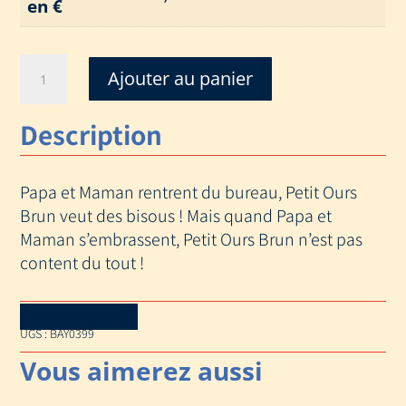
en €
quantité
Ajouter au panier
de
PETIT
Description
OURS
BRUN
VEUT
Papa et Maman rentrent du bureau, Petit Ours
UN
CALIN
Brun veut des bisous ! Mais quand Papa et
Maman s’embrassent, Petit Ours Brun n’est pas
content du tout !
Download Catalog
UGS :
BAY0399