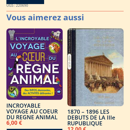
UGS :
220690
INCROYABLE
VOYAGE AU COEUR
1870 – 1896 LES
DU REGNE ANIMAL
DEBUTS DE LA IIIe
6,00
€
RUPUBLIQUE
12,00
€