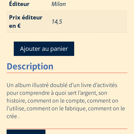
Éditeur
Milan
Prix éditeur
14,5
en €
Ajouter au panier
quantité
de
Description
PAR
ICI
LA
Un album illustré doublé d’un livre d’activités
MONNAIE
pour comprendre à quoi sert l’argent, son
!
histoire, comment on le compte, comment on
l’utilise, comment on le fabrique, comment on le
crée .
Download Catalog