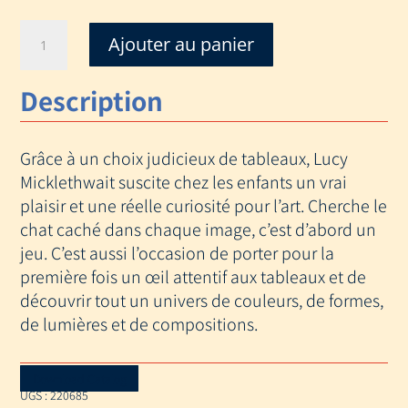
quantité
Ajouter au panier
de
OU
Description
EST
LE
CHAT
Grâce à un choix judicieux de tableaux, Lucy
?
Micklethwait suscite chez les enfants un vrai
plaisir et une réelle curiosité pour l’art. Cherche le
chat caché dans chaque image, c’est d’abord un
jeu. C’est aussi l’occasion de porter pour la
première fois un œil attentif aux tableaux et de
découvrir tout un univers de couleurs, de formes,
de lumières et de compositions.
Download Catalog
UGS :
220685