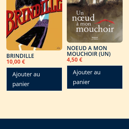
NOEUD A MON
MOUCHOIR (UN)
BRINDILLE
4,50
€
10,00
€
Ajouter au
Ajouter au
panier
panier