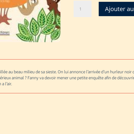
quantité
Ajouter au
de
MYSTERIEUX
INVITE
DE
LA
FORET
illée au beau milieu de sa sieste. On lui annonce l’arrivée d’un hurleur noir d
térieux animal ? Fanny va devoir mener une petite enquête afin de découvrir
a l’air.