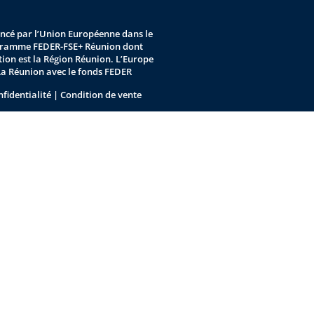
nancé par l’Union Européenne dans le
gramme FEDER-FSE+ Réunion dont
stion est la Région Réunion. L’Europe
La Réunion avec le fonds FEDER
nfidentialité
|
Condition de vente