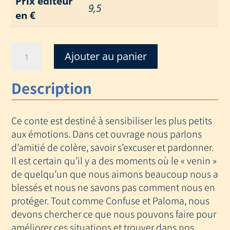
Prix éditeur
9,5
en €
quantité
Ajouter au panier
de
MEDUSE
Description
S
EST
ENCORE
Ce conte est destiné à sensibiliser les plus petits
MISE
EN
aux émotions. Dans cet ouvrage nous parlons
COLERE
d’amitié de colère, savoir s’excuser et pardonner.
Il est certain qu’il y a des moments où le « venin »
de quelqu’un que nous aimons beaucoup nous a
blessés et nous ne savons pas comment nous en
protéger. Tout comme Confuse et Paloma, nous
devons chercher ce que nous pouvons faire pour
améliorer ces situations et trouver dans nos