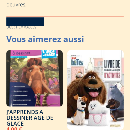
oeuvres.
Download Catalog
UGS :
HEMMA0059
J’APPRENDS A
DESSINER AGE DE
GLACE
4,00
€