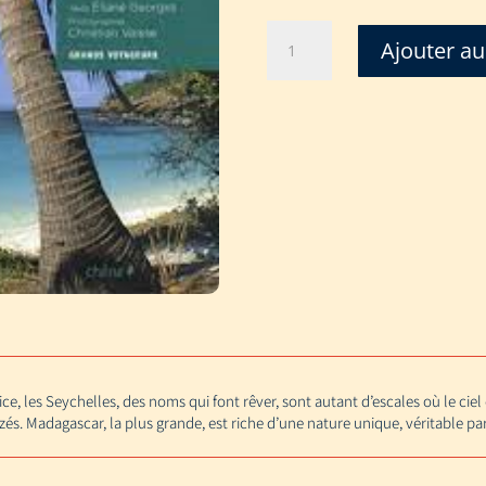
quantité
Ajouter au
de
MADAGASCAR
(GRANDS
VOYAGEURS)
(PT
FORMAT)
e, les Seychelles, des noms qui font rêver, sont autant d’escales où le ciel
lizés. Madagascar, la plus grande, est riche d’une nature unique, véritable par