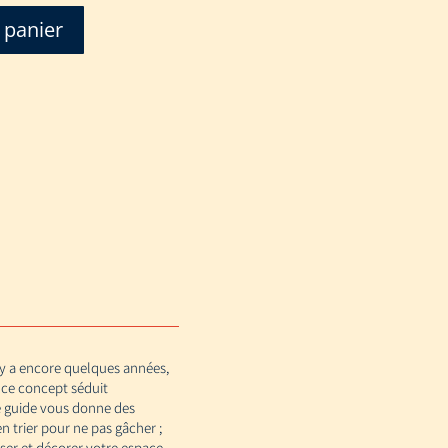
 panier
 y a encore quelques années,
 ce concept séduit
Ce guide vous donne des
 trier pour ne pas gâcher ;
iser et décorer votre espace,