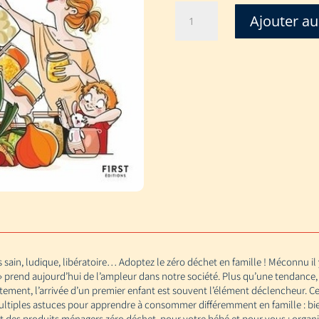
quantité
Ajouter au
de
MA
FAMILLE
ZERO
DECHET
sain, ludique, libératoire… Adoptez le zéro déchet en famille ! Méconnu il
» prend aujourd’hui de l’ampleur dans notre société. Plus qu’une tendance,
ustement, l’arrivée d’un premier enfant est souvent l’élément déclencheur. 
multiples astuces pour apprendre à consommer différemment en famille : bien
 et des produits ménagers zéro déchet, pour votre bébé et pour vous ; organ