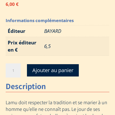
6,00
€
Informations complémentaires
Éditeur
BAYARD
Prix éditeur
6,5
en €
quantité
Ajouter au panier
de
LAMU
Description
ET
LE
YAK
Lamu doit respecter la tradition et se marier à un
MAGIQUE
homme qu’elle ne connaît pas. Le jour de ses