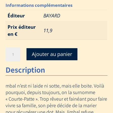
Informations complémentaires
Éditeur
BAYARD
Prix éditeur
11,9
en €
quantité
Ajouter au panier
de
JIMBAL
Description
DES
ILES
ESTAMPILLETTES
mbal n’est ni laide ni sotte, mais elle boite. Voilà
pourquoi, depuis toujours, on la surnomme
« Courte-Patte ». Trop rêveur et fainéant pour faire
vivre sa famille, son père décide de la marier
pour récupérer une dot. Mais Jimbal refuse