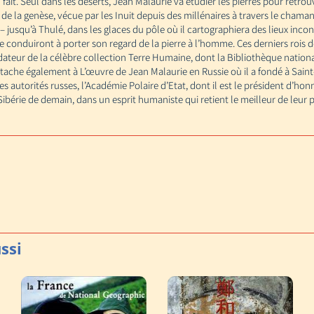
fait. Seul dans les déserts, Jean Malaurie va étudier les pierres pour retr
e la genèse, vécue par les Inuit depuis des millénaires à travers le chama
– jusqu’à Thulé, dans les glaces du pôle où il cartographiera des lieux inco
le conduiront à porter son regard de la pierre à l’homme. Ces derniers roi
ndateur de la célèbre collection Terre Humaine, dont la Bibliothèque nation
tache également à L’œuvre de Jean Malaurie en Russie où il a fondé à Sain
s autorités russes, l’Académie Polaire d’Etat, dont il est le président d’hon
ibérie de demain, dans un esprit humaniste qui retient le meilleur de leur 