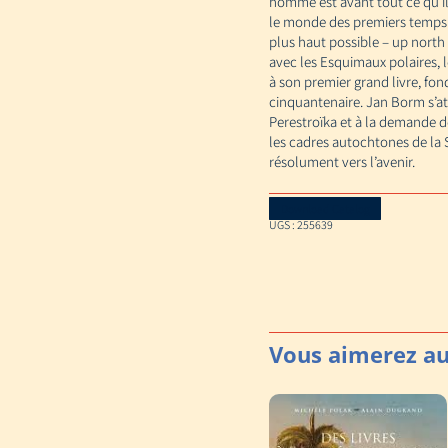
homme est avant tout ce qu’il 
le monde des premiers temps d
plus haut possible – up north 
avec les Esquimaux polaires, 
à son premier grand livre, fo
cinquantenaire. Jan Borm s’at
Perestroïka et à la demande de
les cadres autochtones de la S
résolument vers l’avenir.
Download Catalog
UGS :
255639