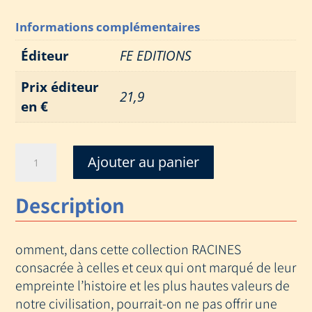
Informations complémentaires
Éditeur
FE EDITIONS
Prix éditeur
21,9
en €
quantité
Ajouter au panier
de
JE
Description
SUIS...
VICTOR
HUGO
omment, dans cette collection RACINES
consacrée à celles et ceux qui ont marqué de leur
empreinte l’histoire et les plus hautes valeurs de
notre civilisation, pourrait-on ne pas offrir une