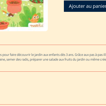
Ajouter au panie
quantité
de
JE
DECOUVRE
LE
JARDIN
s pour faire découvrir le jardin aux enfants dès 3 ans. Grâce aux pas à-pas ill
ine, semer des radis, préparer une salade aux fruits du jardin ou même cré