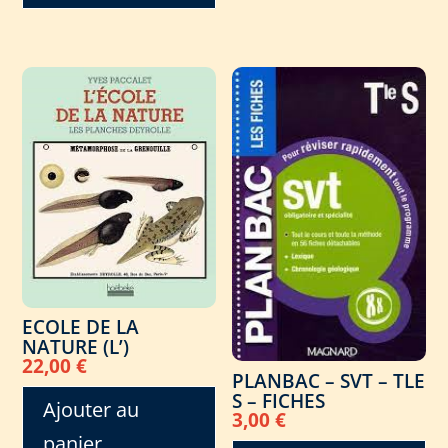
ECOLE DE LA
NATURE (L’)
22,00
€
PLANBAC – SVT – TLE
S – FICHES
Ajouter au
3,00
€
panier