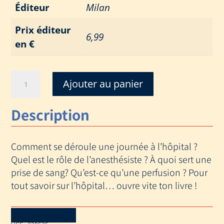
Éditeur
Milan
Prix éditeur
6,99
en €
quantité
Ajouter au panier
de
HOPITAL
Description
(L')
MES
PREMIERS
Comment se déroule une journée à l’hôpital ?
DOCS
Quel est le rôle de l’anesthésiste ? À quoi sert une
prise de sang? Qu’est-ce qu’une perfusion ? Pour
tout savoir sur l’hôpital… ouvre vite ton livre !
Download Catalog