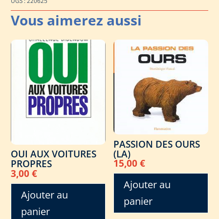
UGS :
220625
PASSION DES OURS
(LA)
OUI AUX VOITURES
15,00
€
PROPRES
3,00
€
Ajouter au
Ajouter au
panier
panier