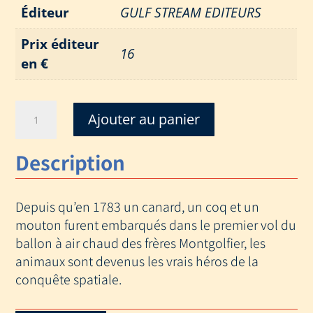
Éditeur
GULF STREAM EDITEURS
Prix éditeur
16
en €
quantité
Ajouter au panier
de
HEROS
Description
DE
L'ESPACE
Depuis qu’en 1783 un canard, un coq et un
mouton furent embarqués dans le premier vol du
ballon à air chaud des frères Montgolfier, les
animaux sont devenus les vrais héros de la
conquête spatiale.