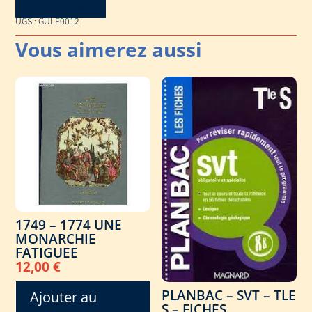
Download Catalog
UGS :
GULF0012
1749 – 1774 UNE
MONARCHIE
FATIGUEE
12,00
€
PLANBAC – SVT – TLE
Ajouter au
S – FICHES