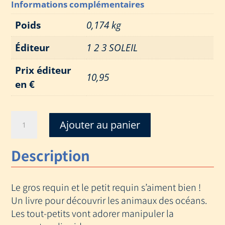
Informations complémentaires
Poids
0,174 kg
Éditeur
1 2 3 SOLEIL
Prix éditeur
10,95
en €
quantité
Ajouter au panier
de
GROS
Description
REQUIN
PETIT
REQUIN
Le gros requin et le petit requin s’aiment bien !
Un livre pour découvrir les animaux des océans.
Les tout-petits vont adorer manipuler la