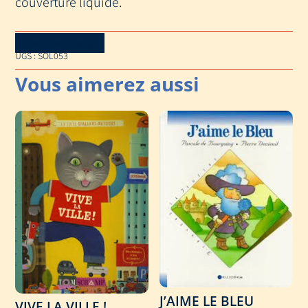
couverture liquide.
Download Catalog
UGS :
SOL053
J’AIME LE BLEU
VIVE LA VILLE !