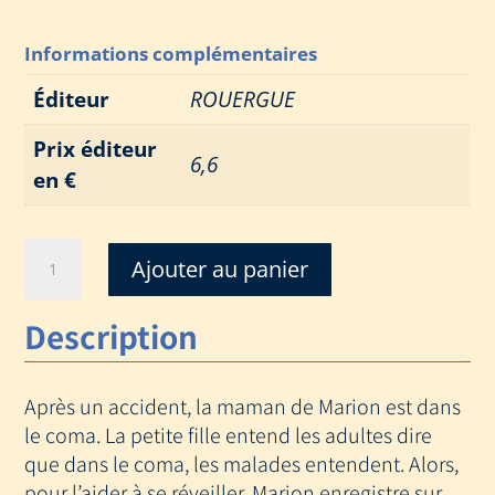
Informations complémentaires
Éditeur
ROUERGUE
Prix éditeur
6,6
en €
quantité
Ajouter au panier
de
GROS
Description
DODO
Après un accident, la maman de Marion est dans
le coma. La petite fille entend les adultes dire
que dans le coma, les malades entendent. Alors,
pour l’aider à se réveiller, Marion enregistre sur