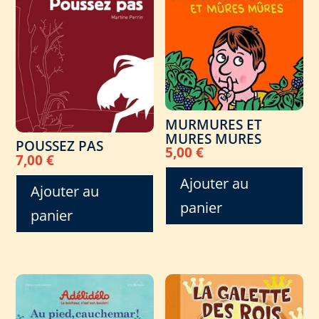
MURMURES ET
MURES MURES
POUSSEZ PAS
5,00
€
7,00
€
Ajouter au
Ajouter au
panier
panier