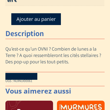
en €
Ajouter au panier
quantité
de
Description
EXTRA
TERRESTRES
Qu’est-ce qu’un OVNI ? Combien de lunes a la
Terre ? A quoi ressembleront les cités stellaires ?
Des pop-up pour les tout-petits.
Download Catalog
UGS :
NUINUI00061