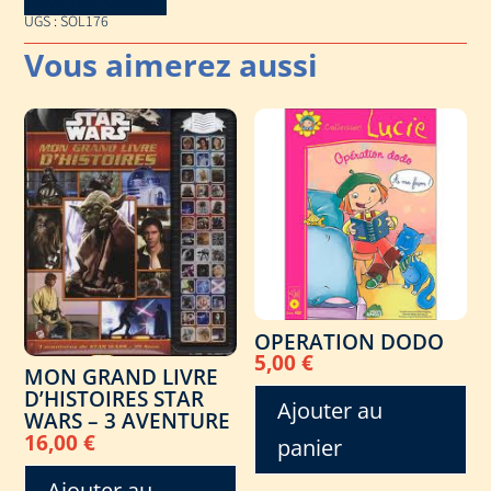
Download Catalog
UGS :
SOL176
OPERATION DODO
5,00
€
MON GRAND LIVRE
D’HISTOIRES STAR
Ajouter au
WARS – 3 AVENTURE
16,00
€
panier
Ajouter au